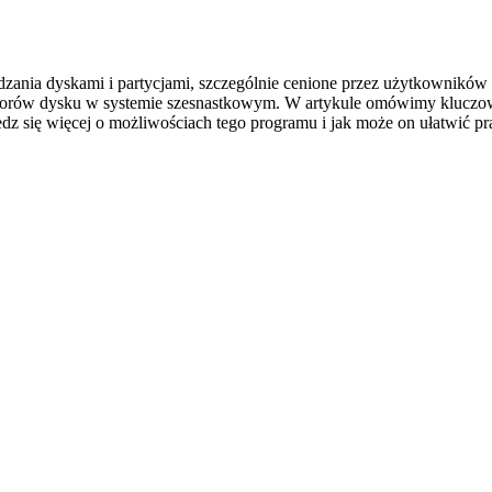
ania dyskami i partycjami, szczególnie cenione przez użytkowników t
ektorów dysku w systemie szesnastkowym. W artykule omówimy kluczow
 się więcej o możliwościach tego programu i jak może on ułatwić p