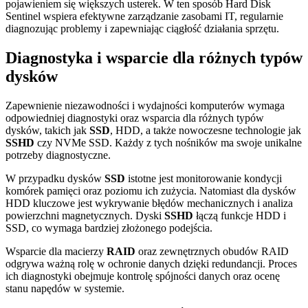
pojawieniem się większych usterek. W ten sposób Hard Disk
Sentinel wspiera efektywne zarządzanie zasobami IT, regularnie
diagnozując problemy i zapewniając ciągłość działania sprzętu.
Diagnostyka i wsparcie dla różnych typów
dysków
Zapewnienie niezawodności i wydajności komputerów wymaga
odpowiedniej diagnostyki oraz wsparcia dla różnych typów
dysków, takich jak
SSD
, HDD, a także nowoczesne technologie jak
SSHD
czy NVMe SSD. Każdy z tych nośników ma swoje unikalne
potrzeby diagnostyczne.
W przypadku dysków
SSD
istotne jest monitorowanie kondycji
komórek pamięci oraz poziomu ich zużycia. Natomiast dla dysków
HDD kluczowe jest wykrywanie błędów mechanicznych i analiza
powierzchni magnetycznych. Dyski
SSHD
łączą funkcje HDD i
SSD, co wymaga bardziej złożonego podejścia.
Wsparcie dla macierzy
RAID
oraz zewnętrznych obudów RAID
odgrywa ważną rolę w ochronie danych dzięki redundancji. Proces
ich diagnostyki obejmuje kontrolę spójności danych oraz ocenę
stanu napędów w systemie.