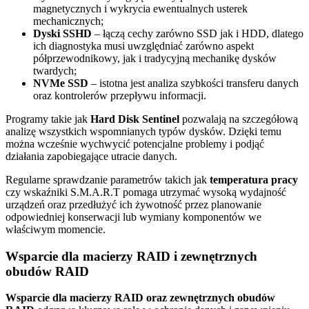
magnetycznych i wykrycia ewentualnych usterek
mechanicznych;
Dyski SSHD
– łączą cechy zarówno SSD jak i HDD, dlatego
ich diagnostyka musi uwzględniać zarówno aspekt
półprzewodnikowy, jak i tradycyjną mechanikę dysków
twardych;
NVMe SSD
– istotna jest analiza szybkości transferu danych
oraz kontrolerów przepływu informacji.
Programy takie jak
Hard Disk Sentinel
pozwalają na szczegółową
analizę wszystkich wspomnianych typów dysków. Dzięki temu
można wcześnie wychwycić potencjalne problemy i podjąć
działania zapobiegające utracie danych.
Regularne sprawdzanie parametrów takich jak
temperatura pracy
czy wskaźniki S.M.A.R.T pomaga utrzymać wysoką wydajność
urządzeń oraz przedłużyć ich żywotność przez planowanie
odpowiedniej konserwacji lub wymiany komponentów we
właściwym momencie.
Wsparcie dla macierzy RAID i zewnętrznych
obudów RAID
Wsparcie dla macierzy RAID oraz zewnętrznych obudów