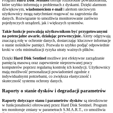
Program
Hard Disk Sentinel
oferuje różnorodne powiadomienia,
które szybko informują o problemach z dyskami. Dzięki alarmom
dźwiękowym,
wiadomościom e-mail
i alertom sieciowym
użytkownicy mogą natychmiast reagować na zagrożenia dla
danych. Rozwiązanie to umożliwia monitorowanie zarówno
pojedynczych urządzeń, jak i większych systemów.
Takie funkcje pozwalają użytkownikom być przygotowanymi
na potencjalne awarie, działając prewencyjnie.
Alerty odgrywają
znaczącą rolę w ochronie danych, dostarczając kluczowe informacje
o stanie nośników pamięci. Pozwala to szybko podjąć odpowiednie
kroki w celu minimalizacji ryzyka utraty ważnych plików.
Dzięki
Hard Disk Sentinel
możliwe jest efektywne zarządzanie
pamięcią masową oraz zapewnienie nieprzerwanej pracy
komputerów poprzez regularną kontrolę ich kondycji. Użytkownicy
mają możliwość personalizacji powiadomień zgodnie z
indywidualnymi potrzebami, co zwiększa elastyczność i
skuteczność systemu ochrony danych.
Raporty o stanie dysków i degradacji parametrów
Raporty dotyczące stanu i parametrów dysków
są nieodzowne
w funkcjonalności oferowanej przez Hard Disk Sentinel. Program
ten monitoruje zmiany w parametrach S.M.A.R.T., co umożliwia