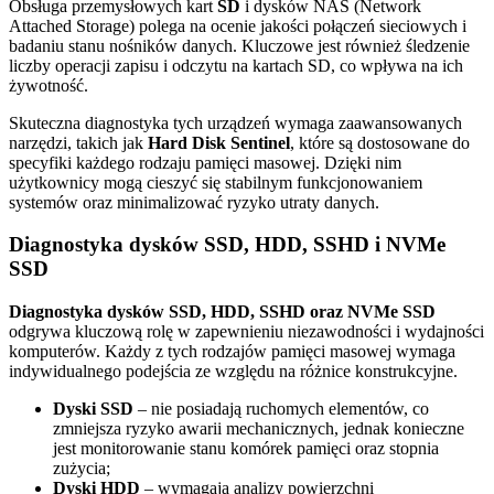
Obsługa przemysłowych kart
SD
i dysków NAS (Network
Attached Storage) polega na ocenie jakości połączeń sieciowych i
badaniu stanu nośników danych. Kluczowe jest również śledzenie
liczby operacji zapisu i odczytu na kartach SD, co wpływa na ich
żywotność.
Skuteczna diagnostyka tych urządzeń wymaga zaawansowanych
narzędzi, takich jak
Hard Disk Sentinel
, które są dostosowane do
specyfiki każdego rodzaju pamięci masowej. Dzięki nim
użytkownicy mogą cieszyć się stabilnym funkcjonowaniem
systemów oraz minimalizować ryzyko utraty danych.
Diagnostyka dysków SSD, HDD, SSHD i NVMe
SSD
Diagnostyka dysków SSD, HDD, SSHD oraz NVMe SSD
odgrywa kluczową rolę w zapewnieniu niezawodności i wydajności
komputerów. Każdy z tych rodzajów pamięci masowej wymaga
indywidualnego podejścia ze względu na różnice konstrukcyjne.
Dyski SSD
– nie posiadają ruchomych elementów, co
zmniejsza ryzyko awarii mechanicznych, jednak konieczne
jest monitorowanie stanu komórek pamięci oraz stopnia
zużycia;
Dyski HDD
– wymagają analizy powierzchni