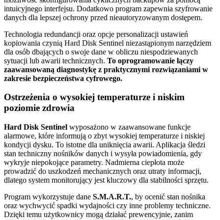
intuicyjnego interfejsu. Dodatkowo program zapewnia szyfrowanie
danych dla lepszej ochrony przed nieautoryzowanym dostępem.
Technologia redundancji oraz opcje personalizacji ustawień
kopiowania czynią Hard Disk Sentinel niezastąpionym narzędziem
dla osób dbających o swoje dane w obliczu niespodziewanych
sytuacji lub awarii technicznych.
To oprogramowanie łączy
zaawansowaną diagnostykę z praktycznymi rozwiązaniami w
zakresie bezpieczeństwa cyfrowego.
Ostrzeżenia o wysokiej temperaturze i niskim
poziomie zdrowia
Hard Disk Sentinel
wyposażono w zaawansowane funkcje
alarmowe, które informują o zbyt wysokiej temperaturze i niskiej
kondycji dysku. To istotne dla uniknięcia awarii. Aplikacja śledzi
stan techniczny nośników danych i wysyła powiadomienia, gdy
wykryje niepokojące parametry. Nadmierna ciepłota może
prowadzić do uszkodzeń mechanicznych oraz utraty informacji,
dlatego system monitorujący jest kluczowy dla stabilności sprzętu.
Program wykorzystuje dane
S.M.A.R.T.
, by ocenić stan nośnika
oraz wychwycić spadki wydajności czy inne problemy techniczne.
Dzięki temu użytkownicy mogą działać prewencyjnie, zanim