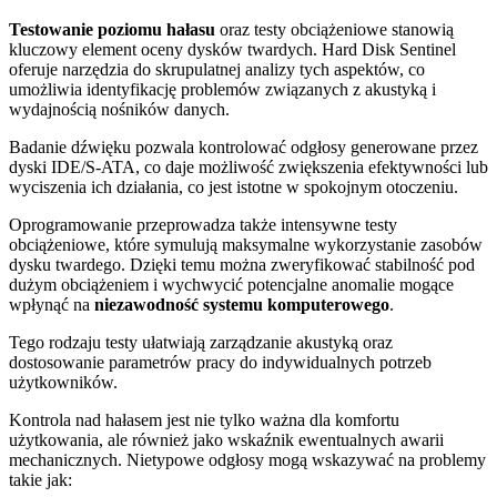
Testowanie poziomu hałasu
oraz testy obciążeniowe stanowią
kluczowy element oceny dysków twardych. Hard Disk Sentinel
oferuje narzędzia do skrupulatnej analizy tych aspektów, co
umożliwia identyfikację problemów związanych z akustyką i
wydajnością nośników danych.
Badanie dźwięku pozwala kontrolować odgłosy generowane przez
dyski IDE/S-ATA, co daje możliwość zwiększenia efektywności lub
wyciszenia ich działania, co jest istotne w spokojnym otoczeniu.
Oprogramowanie przeprowadza także intensywne testy
obciążeniowe, które symulują maksymalne wykorzystanie zasobów
dysku twardego. Dzięki temu można zweryfikować stabilność pod
dużym obciążeniem i wychwycić potencjalne anomalie mogące
wpłynąć na
niezawodność systemu komputerowego
.
Tego rodzaju testy ułatwiają zarządzanie akustyką oraz
dostosowanie parametrów pracy do indywidualnych potrzeb
użytkowników.
Kontrola nad hałasem jest nie tylko ważna dla komfortu
użytkowania, ale również jako wskaźnik ewentualnych awarii
mechanicznych. Nietypowe odgłosy mogą wskazywać na problemy
takie jak: