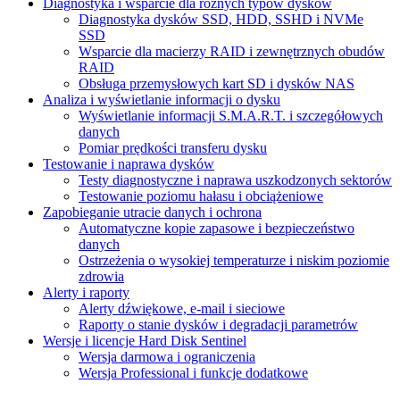
Diagnostyka i wsparcie dla różnych typów dysków
Diagnostyka dysków SSD, HDD, SSHD i NVMe
SSD
Wsparcie dla macierzy RAID i zewnętrznych obudów
RAID
Obsługa przemysłowych kart SD i dysków NAS
Analiza i wyświetlanie informacji o dysku
Wyświetlanie informacji S.M.A.R.T. i szczegółowych
danych
Pomiar prędkości transferu dysku
Testowanie i naprawa dysków
Testy diagnostyczne i naprawa uszkodzonych sektorów
Testowanie poziomu hałasu i obciążeniowe
Zapobieganie utracie danych i ochrona
Automatyczne kopie zapasowe i bezpieczeństwo
danych
Ostrzeżenia o wysokiej temperaturze i niskim poziomie
zdrowia
Alerty i raporty
Alerty dźwiękowe, e-mail i sieciowe
Raporty o stanie dysków i degradacji parametrów
Wersje i licencje Hard Disk Sentinel
Wersja darmowa i ograniczenia
Wersja Professional i funkcje dodatkowe