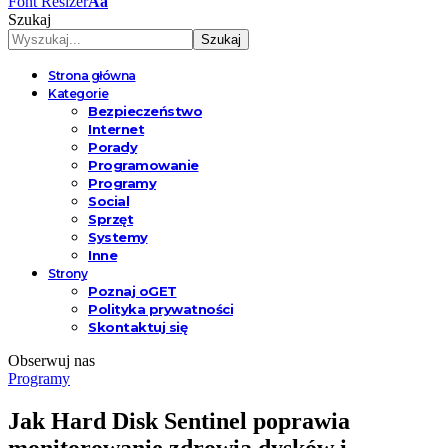
Font Resizer
Aa
Szukaj
Strona główna
Kategorie
Bezpieczeństwo
Internet
Porady
Programowanie
Programy
Social
Sprzęt
Systemy
Inne
Strony
Poznaj oGET
Polityka prywatności
Skontaktuj się
Obserwuj nas
Programy
Jak Hard Disk Sentinel poprawia
monitorowanie zdrowia dysków i