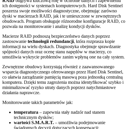
RAID
odgrywa kluczową rolę w ochronie danych i zapewnieniu
ich dostępności w systemach komputerowych. Hard Disk Sentinel
poszerza swoje możliwości diagnostyczne, obejmując zarówno
dyski w macierzach RAID, jak i te umieszczone w zewnętrznych
obudowach. Program obsługuje różnorodne konfiguracje RAID, co
pozwala na monitorowanie i analizę kondycji dysków.
Macierze RAID podnoszą bezpieczeństwo danych poprzez
zastosowanie
technologii redundancji
, która rozprasza kopie
informacji na wielu dyskach. Diagnostyka obejmuje sprawdzanie
spójności danych oraz ocenę stanu napędów w macierzy, co
umożliwia wykrycie problemów zanim wpłyną one na cały system.
Zewnętrzne obudowy korzystają również z zaawansowanego
wsparcia diagnostycznego oferowanego przez Hard Disk Sentinel,
co ułatwia zarządzanie pamięcią masową poza jednostką centralną
komputera. Dzięki temu zagrożenia można identyfikować szybko i
minimalizować ryzyko utraty danych poprzez natychmiastowe
działania naprawcze.
Monitorowanie takich parametrów jak:
temperatura
– zapewnia stały nadzór nad stanem
technicznym dysków;
wartości S.M.A.R.T.
– umożliwia podejmowanie
świadomych decyzji dotyczących konserwacji;