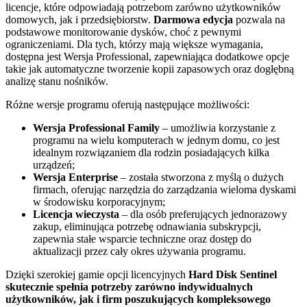
licencje, które odpowiadają potrzebom zarówno użytkowników
domowych, jak i przedsiębiorstw.
Darmowa edycja
pozwala na
podstawowe monitorowanie dysków, choć z pewnymi
ograniczeniami. Dla tych, którzy mają większe wymagania,
dostępna jest Wersja Professional, zapewniająca dodatkowe opcje
takie jak automatyczne tworzenie kopii zapasowych oraz dogłębną
analizę stanu nośników.
Różne wersje programu oferują następujące możliwości:
Wersja Professional Family
– umożliwia korzystanie z
programu na wielu komputerach w jednym domu, co jest
idealnym rozwiązaniem dla rodzin posiadających kilka
urządzeń;
Wersja Enterprise
– została stworzona z myślą o dużych
firmach, oferując narzędzia do zarządzania wieloma dyskami
w środowisku korporacyjnym;
Licencja wieczysta
– dla osób preferujących jednorazowy
zakup, eliminująca potrzebę odnawiania subskrypcji,
zapewnia stałe wsparcie techniczne oraz dostęp do
aktualizacji przez cały okres używania programu.
Dzięki szerokiej gamie opcji licencyjnych
Hard Disk Sentinel
skutecznie spełnia potrzeby zarówno indywidualnych
użytkowników, jak i firm poszukujących kompleksowego