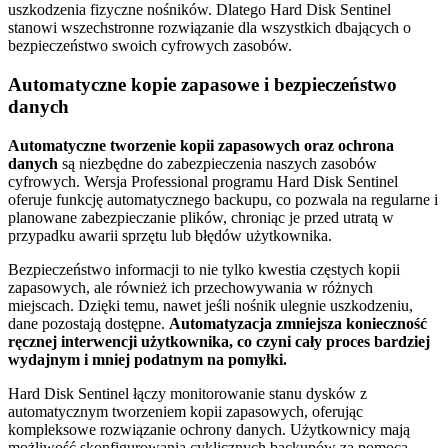
uszkodzenia fizyczne nośników. Dlatego Hard Disk Sentinel
stanowi wszechstronne rozwiązanie dla wszystkich dbających o
bezpieczeństwo swoich cyfrowych zasobów.
Automatyczne kopie zapasowe i bezpieczeństwo
danych
Automatyczne tworzenie kopii zapasowych oraz ochrona
danych
są niezbędne do zabezpieczenia naszych zasobów
cyfrowych. Wersja Professional programu Hard Disk Sentinel
oferuje funkcję automatycznego backupu, co pozwala na regularne i
planowane zabezpieczanie plików, chroniąc je przed utratą w
przypadku awarii sprzętu lub błędów użytkownika.
Bezpieczeństwo informacji to nie tylko kwestia częstych kopii
zapasowych, ale również ich przechowywania w różnych
miejscach. Dzięki temu, nawet jeśli nośnik ulegnie uszkodzeniu,
dane pozostają dostępne.
Automatyzacja zmniejsza konieczność
ręcznej interwencji użytkownika, co czyni cały proces bardziej
wydajnym i mniej podatnym na pomyłki.
Hard Disk Sentinel łączy monitorowanie stanu dysków z
automatycznym tworzeniem kopii zapasowych, oferując
kompleksowe rozwiązanie ochrony danych. Użytkownicy mają
możliwość skonfigurowania cyklicznych backupów za pomocą