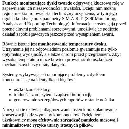
Funkcje monitorujące dyski twarde
odgrywają kluczową rolę w
zapewnieniu ich niezawodności i trwałości. Dzięki nim można
regularnie kontrolować stan techniczny urządzenia, w tym jego
ogólną kondycję oraz parametry S.M.A.R.T. (Self-Monitoring,
Analysis and Reporting Technology). Informacje te ostrzegają przed
potencjalnymi problemami sprzętowymi, umożliwiając podjęcie
działań zapobiegawczych jeszcze przed wystąpieniem awarii.
Równie istotne jest
monitorowanie temperatury dysku
.
Utrzymanie jej na odpowiednim poziomie gwarantuje nie tylko
optymalną wydajność, ale także chroni przed przegrzaniem. Zbyt
wysoka temperatura może bowiem prowadzić do uszkodzeń
mechanicznych czy utraty danych.
Systemy wykrywające i raportujące problemy z dyskiem
koncentrują się na identyfikacji błędów:
uszkodzone sektory,
trudności z odczytem i zapisem informacji,
generowanie szczegółowych raportów o stanie nośnika.
Narzędzia te ułatwiają diagnozowanie usterek oraz planowanie
konserwacji bądź wymiany komponentów. Dzięki temu
użytkownicy mogą
efektywnie zarządzać pamięcią masową i
minimalizować ryzyko utraty istotnych plików.