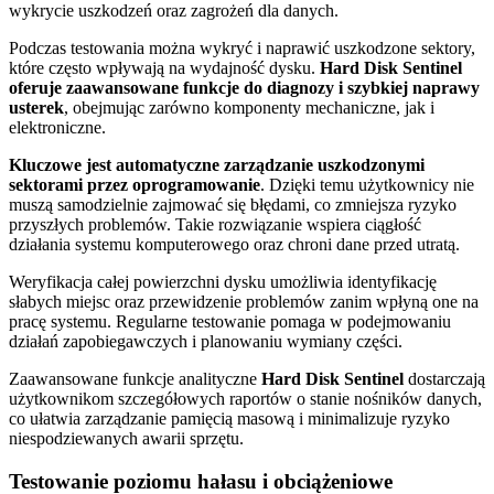
wykrycie uszkodzeń oraz zagrożeń dla danych.
Podczas testowania można wykryć i naprawić uszkodzone sektory,
które często wpływają na wydajność dysku.
Hard Disk Sentinel
oferuje zaawansowane funkcje do diagnozy i szybkiej naprawy
usterek
, obejmując zarówno komponenty mechaniczne, jak i
elektroniczne.
Kluczowe jest automatyczne zarządzanie uszkodzonymi
sektorami przez oprogramowanie
. Dzięki temu użytkownicy nie
muszą samodzielnie zajmować się błędami, co zmniejsza ryzyko
przyszłych problemów. Takie rozwiązanie wspiera ciągłość
działania systemu komputerowego oraz chroni dane przed utratą.
Weryfikacja całej powierzchni dysku umożliwia identyfikację
słabych miejsc oraz przewidzenie problemów zanim wpłyną one na
pracę systemu. Regularne testowanie pomaga w podejmowaniu
działań zapobiegawczych i planowaniu wymiany części.
Zaawansowane funkcje analityczne
Hard Disk Sentinel
dostarczają
użytkownikom szczegółowych raportów o stanie nośników danych,
co ułatwia zarządzanie pamięcią masową i minimalizuje ryzyko
niespodziewanych awarii sprzętu.
Testowanie poziomu hałasu i obciążeniowe