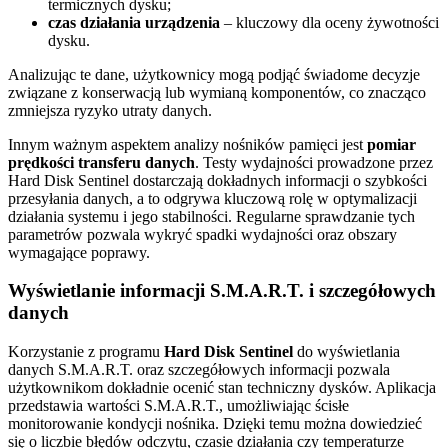
termicznych dysku;
czas działania urządzenia
– kluczowy dla oceny żywotności
dysku.
Analizując te dane, użytkownicy mogą podjąć świadome decyzje
związane z konserwacją lub wymianą komponentów, co znacząco
zmniejsza ryzyko utraty danych.
Innym ważnym aspektem analizy nośników pamięci jest
pomiar
prędkości transferu danych
. Testy wydajności prowadzone przez
Hard Disk Sentinel dostarczają dokładnych informacji o szybkości
przesyłania danych, a to odgrywa kluczową rolę w optymalizacji
działania systemu i jego stabilności. Regularne sprawdzanie tych
parametrów pozwala wykryć spadki wydajności oraz obszary
wymagające poprawy.
Wyświetlanie informacji S.M.A.R.T. i szczegółowych
danych
Korzystanie z programu
Hard Disk Sentinel
do wyświetlania
danych S.M.A.R.T. oraz szczegółowych informacji pozwala
użytkownikom dokładnie ocenić stan techniczny dysków. Aplikacja
przedstawia wartości S.M.A.R.T., umożliwiając ścisłe
monitorowanie kondycji nośnika. Dzięki temu można dowiedzieć
się o liczbie błędów odczytu, czasie działania czy temperaturze