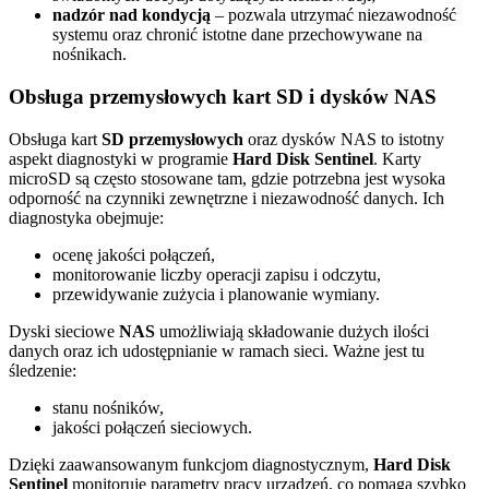
nadzór nad kondycją
– pozwala utrzymać niezawodność
systemu oraz chronić istotne dane przechowywane na
nośnikach.
Obsługa przemysłowych kart SD i dysków NAS
Obsługa kart
SD przemysłowych
oraz dysków NAS to istotny
aspekt diagnostyki w programie
Hard Disk Sentinel
. Karty
microSD są często stosowane tam, gdzie potrzebna jest wysoka
odporność na czynniki zewnętrzne i niezawodność danych. Ich
diagnostyka obejmuje:
ocenę jakości połączeń,
monitorowanie liczby operacji zapisu i odczytu,
przewidywanie zużycia i planowanie wymiany.
Dyski sieciowe
NAS
umożliwiają składowanie dużych ilości
danych oraz ich udostępnianie w ramach sieci. Ważne jest tu
śledzenie:
stanu nośników,
jakości połączeń sieciowych.
Dzięki zaawansowanym funkcjom diagnostycznym,
Hard Disk
Sentinel
monitoruje parametry pracy urządzeń, co pomaga szybko