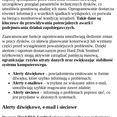
szczegółowy przegląd parametrów technicznych dysków, co
umożliwia gruntowną analizę ich stanu. Oprogramowanie dostarcza
również informacji o wszelkich spadkach wydajności, co pozwala
na bieżąco monitorować kondycję urządzeń.
Takie dane są
kluczowe do przewidywania potencjalnych awarii i
podejmowania działań zapobiegawczych.
Zaawansowane funkcje raportowania umożliwiają śledzenie zmian
w pracy dysków, co ułatwia planowanie konserwacji lub wymiany
części przed wystąpieniem poważniejszych problemów. Dzięki
alertom i raportom dostarczanym przez Hard Disk Sentinel
użytkownicy mogą aktywnie zarządzać pamięcią masową,
ograniczając ryzyko utraty danych oraz zwiększając stabilność
systemu komputerowego.
Alerty dźwiękowe
– powiadomienia emitowane w formie
dźwięku, które szybko informują o problemach;
Alerty e-mailowe
– wysyłane na wskazany adres e-mail,
umożliwiają szybkie reagowanie nawet zdalnie;
Alerty sieciowe
– informują o problemach poprzez sieć, co
jest przydatne w złożonych systemach.
Alerty dźwiękowe, e-mail i sieciowe