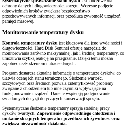
Systematyczne sprawdzanie stanu dysku
jest kluczowe dla
ochrony danych i długowieczności sprzętu. Wczesne podjęcie
odpowiednich kroków zwiększa bezpieczeństwo
przechowywanych informacji oraz przedłuża żywotność urządzeń
pamięci masowej.
Monitorowanie temperatury dysku
Kontrola temperatury dysku
jest kluczowa dla jego wydajności i
długowieczności. Hard Disk Sentinel oferuje narzędzia do
monitorowania zarówno maksymalnej, jak i średniej temperatury, co
umożliwia szybką reakcję na przegrzanie. Dzięki temu można
zapobiec uszkodzeniom i utracie danych.
Program dostarcza aktualne informacje o temperaturze dysków, co
ułatwia ocenę ich stanu termicznego. Śledzenie wartości
szczytowych oraz średnich pozwala zidentyfikować problemy
związane z chłodzeniem lub inne czynniki wpływające na
funkcjonowanie urządzeń. Dane te wspierają podejmowanie
świadomych decyzji dotyczących konserwacji sprzętu.
Systematyczne śledzenie temperatury sprzyja stabilnej pracy
dysków twardych.
Zapewnienie odpowiedniego chłodzenia i
unikanie skrajnych temperatur przedłuża ich żywotność oraz
zwiększa niezawodność działania.