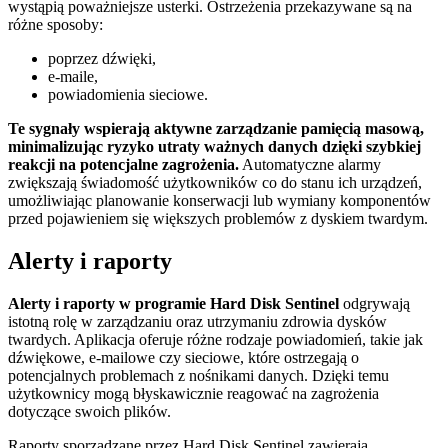
wystąpią poważniejsze usterki. Ostrzeżenia przekazywane są na
różne sposoby:
poprzez dźwięki,
e-maile,
powiadomienia sieciowe.
Te sygnały wspierają aktywne zarządzanie pamięcią masową,
minimalizując ryzyko utraty ważnych danych dzięki szybkiej
reakcji na potencjalne zagrożenia.
Automatyczne alarmy
zwiększają świadomość użytkowników co do stanu ich urządzeń,
umożliwiając planowanie konserwacji lub wymiany komponentów
przed pojawieniem się większych problemów z dyskiem twardym.
Alerty i raporty
Alerty i raporty w programie Hard Disk Sentinel
odgrywają
istotną rolę w zarządzaniu oraz utrzymaniu zdrowia dysków
twardych. Aplikacja oferuje różne rodzaje powiadomień, takie jak
dźwiękowe, e-mailowe czy sieciowe, które ostrzegają o
potencjalnych problemach z nośnikami danych. Dzięki temu
użytkownicy mogą błyskawicznie reagować na zagrożenia
dotyczące swoich plików.
Raporty sporządzane przez Hard Disk Sentinel zawierają