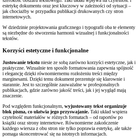
szerokość obszaru tekstowego. Taki układ wpływa na czytelność i
estetykę dokumentu oraz jest kluczowy w zależności od sytuacji –
jak chociażby w przypadku publikacji drukowanych czy stron
internetowych.
W dziedzinie projektowania graficznego i typografii oba te elementy
są niezbędne do stworzenia harmonii wizualnej i funkcjonalności
tekstów.
Korzyści estetyczne i funkcjonalne
Justowanie tekstu
niesie ze sobą zarówno korzyści estetyczne, jak i
praktyczne. Wizualnie ten sposób formatowania zapewnia spójność
i elegancję dzięki równomiernemu rozłożeniu treści między
marginesami. Dzięki temu dokument prezentuje się klarownie i
starannie. Jest to szczególnie zauważalne w profesjonalnych
publikacjach, gdzie zarówno jakość treści, jak i jej wygląd mają
znaczenie.
Pod względem funkcjonalnym,
wyjustowany tekst organizuje
blok pisma, co ułatwia jego przyswajanie.
Taki układ wspiera
czytelność materiałów w różnych formatach – od raportów po
książki oraz strony internetowe. Równomierne zakończenie
każdego wiersza z obu stron nie tylko poprawia estetykę, ale także
pomaga skoncentrować się na istotnych informacjach.