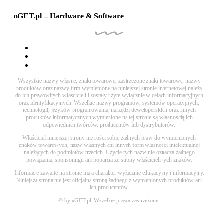
oGET.pl – Hardware & Software
Programy
Sprzęt
Porady
Wszystkie nazwy własne, znaki towarowe, zastrzeżone znaki towarowe, nazwy
produktów oraz nazwy firm wymienione na niniejszej stronie internetowej należą
do ich prawowitych właścicieli i zostały użyte wyłącznie w celach informacyjnych
oraz identyfikacyjnych.
Wszelkie nazwy programów, systemów operacyjnych,
technologii, języków programowania, narzędzi deweloperskich oraz innych
produktów informatycznych wymienione na tej stronie są własnością ich
odpowiednich twórców, producentów lub dystrybutorów.
Właściciel niniejszej strony nie rości sobie żadnych praw do wymienionych
znaków towarowych, nazw własnych ani innych form własności intelektualnej
należących do podmiotów trzecich. Użycie tych nazw nie oznacza żadnego
powiązania, sponsoringu ani poparcia ze strony właścicieli tych znaków.
Informacje zawarte na stronie mają charakter wyłącznie edukacyjny i informacyjny.
Niniejsza strona nie jest oficjalną stroną żadnego z wymienionych produktów ani
ich producentów.
© by oGET.pl. Wszelkie prawa zastrzeżone.