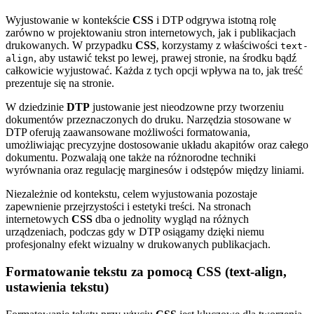
Wyjustowanie w kontekście
CSS
i DTP odgrywa istotną rolę
zarówno w projektowaniu stron internetowych, jak i publikacjach
drukowanych. W przypadku
CSS
, korzystamy z właściwości
text-
, aby ustawić tekst po lewej, prawej stronie, na środku bądź
align
całkowicie wyjustować. Każda z tych opcji wpływa na to, jak treść
prezentuje się na stronie.
W dziedzinie
DTP
justowanie jest nieodzowne przy tworzeniu
dokumentów przeznaczonych do druku. Narzędzia stosowane w
DTP oferują zaawansowane możliwości formatowania,
umożliwiając precyzyjne dostosowanie układu akapitów oraz całego
dokumentu. Pozwalają one także na różnorodne techniki
wyrównania oraz regulację marginesów i odstępów między liniami.
Niezależnie od kontekstu, celem wyjustowania pozostaje
zapewnienie przejrzystości i estetyki treści. Na stronach
internetowych
CSS
dba o jednolity wygląd na różnych
urządzeniach, podczas gdy w DTP osiągamy dzięki niemu
profesjonalny efekt wizualny w drukowanych publikacjach.
Formatowanie tekstu za pomocą CSS (text-align,
ustawienia tekstu)