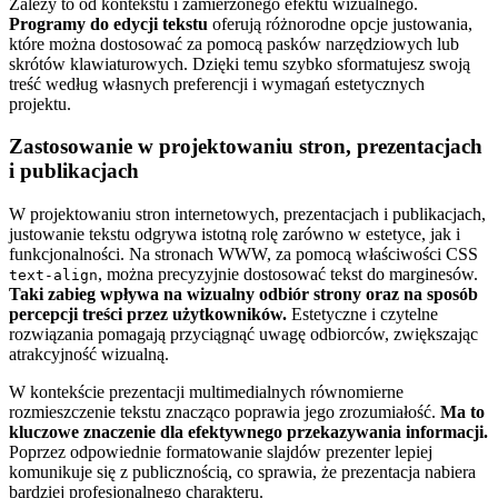
Zależy to od kontekstu i zamierzonego efektu wizualnego.
Programy do edycji tekstu
oferują różnorodne opcje justowania,
które można dostosować za pomocą pasków narzędziowych lub
skrótów klawiaturowych. Dzięki temu szybko sformatujesz swoją
treść według własnych preferencji i wymagań estetycznych
projektu.
Zastosowanie w projektowaniu stron, prezentacjach
i publikacjach
W projektowaniu stron internetowych, prezentacjach i publikacjach,
justowanie tekstu odgrywa istotną rolę zarówno w estetyce, jak i
funkcjonalności. Na stronach WWW, za pomocą właściwości CSS
, można precyzyjnie dostosować tekst do marginesów.
text-align
Taki zabieg wpływa na wizualny odbiór strony oraz na sposób
percepcji treści przez użytkowników.
Estetyczne i czytelne
rozwiązania pomagają przyciągnąć uwagę odbiorców, zwiększając
atrakcyjność wizualną.
W kontekście prezentacji multimedialnych równomierne
rozmieszczenie tekstu znacząco poprawia jego zrozumiałość.
Ma to
kluczowe znaczenie dla efektywnego przekazywania informacji.
Poprzez odpowiednie formatowanie slajdów prezenter lepiej
komunikuje się z publicznością, co sprawia, że prezentacja nabiera
bardziej profesjonalnego charakteru.