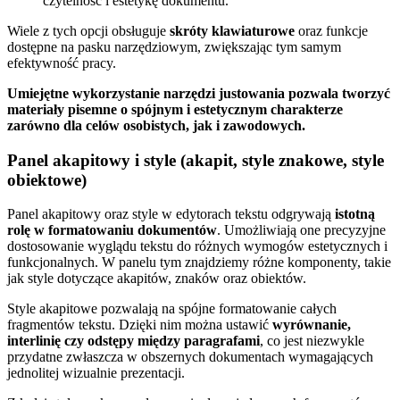
czytelność i estetykę dokumentu.
Wiele z tych opcji obsługuje
skróty klawiaturowe
oraz funkcje
dostępne na pasku narzędziowym, zwiększając tym samym
efektywność pracy.
Umiejętne wykorzystanie narzędzi justowania pozwala tworzyć
materiały pisemne o spójnym i estetycznym charakterze
zarówno dla celów osobistych, jak i zawodowych.
Panel akapitowy i style (akapit, style znakowe, style
obiektowe)
Panel akapitowy oraz style w edytorach tekstu odgrywają
istotną
rolę w formatowaniu dokumentów
. Umożliwiają one precyzyjne
dostosowanie wyglądu tekstu do różnych wymogów estetycznych i
funkcjonalnych. W panelu tym znajdziemy różne komponenty, takie
jak style dotyczące akapitów, znaków oraz obiektów.
Style akapitowe pozwalają na spójne formatowanie całych
fragmentów tekstu. Dzięki nim można ustawić
wyrównanie,
interlinię czy odstępy między paragrafami
, co jest niezwykle
przydatne zwłaszcza w obszernych dokumentach wymagających
jednolitej wizualnie prezentacji.