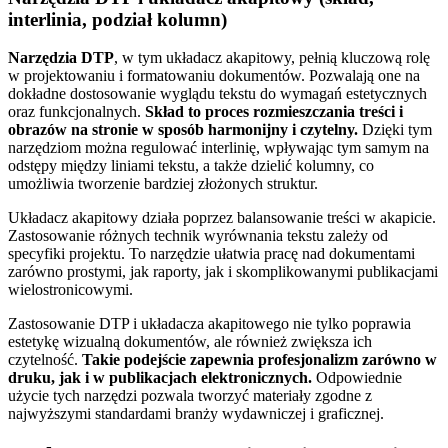
interlinia, podział kolumn)
Narzędzia DTP
, w tym układacz akapitowy, pełnią kluczową rolę
w projektowaniu i formatowaniu dokumentów. Pozwalają one na
dokładne dostosowanie wyglądu tekstu do wymagań estetycznych
oraz funkcjonalnych.
Skład to proces rozmieszczania treści i
obrazów na stronie w sposób harmonijny i czytelny.
Dzięki tym
narzędziom można regulować interlinię, wpływając tym samym na
odstępy między liniami tekstu, a także dzielić kolumny, co
umożliwia tworzenie bardziej złożonych struktur.
Układacz akapitowy działa poprzez balansowanie treści w akapicie.
Zastosowanie różnych technik wyrównania tekstu zależy od
specyfiki projektu. To narzędzie ułatwia pracę nad dokumentami
zarówno prostymi, jak raporty, jak i skomplikowanymi publikacjami
wielostronicowymi.
Zastosowanie DTP i układacza akapitowego nie tylko poprawia
estetykę wizualną dokumentów, ale również zwiększa ich
czytelność.
Takie podejście zapewnia profesjonalizm zarówno w
druku, jak i w publikacjach elektronicznych.
Odpowiednie
użycie tych narzędzi pozwala tworzyć materiały zgodne z
najwyższymi standardami branży wydawniczej i graficznej.