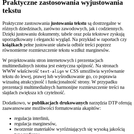
Praktyczne zastosowania wyjustowania
tekstu
Praktyczne zastosowania
justowania tekstu
są dostrzegalne w
różnych dziedzinach, zarówno zawodowych, jak i codziennych.
Dzięki justowaniu dokumenty, tabele oraz pola tekstowe zyskują
uporządkowany i elegancki wygląd. Na przykład w raportach czy
książkach
pełne justowanie ułatwia odbiór treści poprzez
równomierne rozmieszczenie tekstu wzdłuż marginesów.
W projektowaniu stron internetowych i prezentacjach
multimedialnych istotna jest estetyczna spójność. Na stronach
WWW właściwość
w CSS umożliwia wyrównanie
text-align
tekstu do lewej, prawej lub wyśrodkowanie go, co poprawia
wizualną atrakcyjność i funkcjonalność strony. W przypadku
prezentacji multimedialnych harmonijne rozmieszczenie treści na
slajdach zwiększa ich czytelność.
Dodatkowo, w
publikacjach drukowanych
narzędzia DTP oferują
zaawansowane możliwości formatowania akapitów:
regulacja interlinii,
regulacja marginesów,
tworzenie materiałów wyróżniających się wysoką jakością