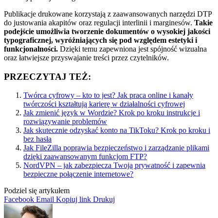
Publikacje drukowane korzystają z zaawansowanych narzędzi DTP
do justowania akapitów oraz regulacji interlinii i marginesów.
Takie
podejście umożliwia tworzenie dokumentów o wysokiej jakości
typograficznej, wyróżniających się pod względem estetyki i
funkcjonalności.
Dzięki temu zapewniona jest spójność wizualna
oraz łatwiejsze przyswajanie treści przez czytelników.
PRZECZYTAJ TEŻ:
Twórca cyfrowy – kto to jest? Jak praca online i kanały
twórczości kształtują karierę w działalności cyfrowej
Jak zmienić język w Wordzie? Krok po kroku instrukcje i
rozwiązywanie problemów
Jak skutecznie odzyskać konto na TikToku? Krok po kroku i
bez hasła
Jak FileZilla poprawia bezpieczeństwo i zarządzanie plikami
dzięki zaawansowanym funkcjom FTP?
NordVPN – jak zabezpiecza Twoją prywatność i zapewnia
bezpieczne połączenie internetowe?
Podziel się artykułem
Facebook
Email
Kopiuj link
Drukuj