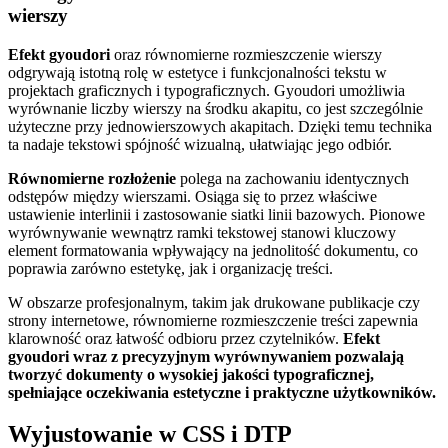
wierszy
Efekt gyoudori
oraz równomierne rozmieszczenie wierszy
odgrywają istotną rolę w estetyce i funkcjonalności tekstu w
projektach graficznych i typograficznych. Gyoudori umożliwia
wyrównanie liczby wierszy na środku akapitu, co jest szczególnie
użyteczne przy jednowierszowych akapitach. Dzięki temu technika
ta nadaje tekstowi spójność wizualną, ułatwiając jego odbiór.
Równomierne rozłożenie
polega na zachowaniu identycznych
odstępów między wierszami. Osiąga się to przez właściwe
ustawienie interlinii i zastosowanie siatki linii bazowych. Pionowe
wyrównywanie wewnątrz ramki tekstowej stanowi kluczowy
element formatowania wpływający na jednolitość dokumentu, co
poprawia zarówno estetykę, jak i organizację treści.
W obszarze profesjonalnym, takim jak drukowane publikacje czy
strony internetowe, równomierne rozmieszczenie treści zapewnia
klarowność oraz łatwość odbioru przez czytelników.
Efekt
gyoudori wraz z precyzyjnym wyrównywaniem pozwalają
tworzyć dokumenty o wysokiej jakości typograficznej,
spełniające oczekiwania estetyczne i praktyczne użytkowników.
Wyjustowanie w CSS i DTP