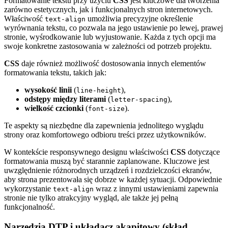
Formatowanie tekstu przy użyciu
CSS
jest kluczowe dla tworzenia
zarówno estetycznych, jak i funkcjonalnych stron internetowych.
Właściwość
umożliwia precyzyjne określenie
text-align
wyrównania tekstu, co pozwala na jego ustawienie po lewej, prawej
stronie, wyśrodkowanie lub wyjustowanie. Każda z tych opcji ma
swoje konkretne zastosowania w zależności od potrzeb projektu.
CSS
daje również możliwość dostosowania innych elementów
formatowania tekstu, takich jak:
wysokość linii
(
),
line-height
odstępy między literami
(
),
letter-spacing
wielkość czcionki
(
).
font-size
Te aspekty są niezbędne dla zapewnienia jednolitego wyglądu
strony oraz komfortowego odbioru treści przez użytkowników.
W kontekście responsywnego designu właściwości
CSS
dotyczące
formatowania muszą być starannie zaplanowane. Kluczowe jest
uwzględnienie różnorodnych urządzeń i rozdzielczości ekranów,
aby strona prezentowała się dobrze w każdej sytuacji. Odpowiednie
wykorzystanie
wraz z innymi ustawieniami zapewnia
text-align
stronie nie tylko atrakcyjny wygląd, ale także jej pełną
funkcjonalność.
Narzędzia DTP i układacz akapitowy (skład,