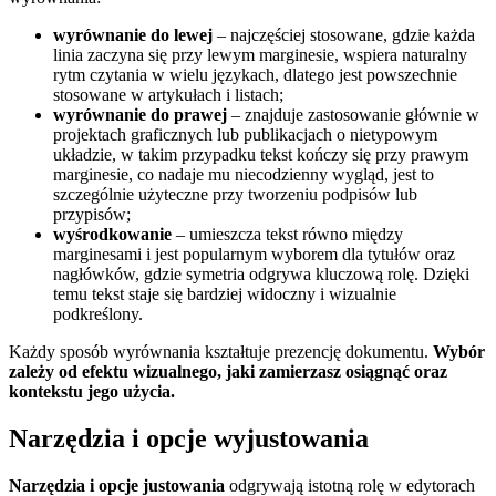
wyrównanie do lewej
– najczęściej stosowane, gdzie każda
linia zaczyna się przy lewym marginesie, wspiera naturalny
rytm czytania w wielu językach, dlatego jest powszechnie
stosowane w artykułach i listach;
wyrównanie do prawej
– znajduje zastosowanie głównie w
projektach graficznych lub publikacjach o nietypowym
układzie, w takim przypadku tekst kończy się przy prawym
marginesie, co nadaje mu niecodzienny wygląd, jest to
szczególnie użyteczne przy tworzeniu podpisów lub
przypisów;
wyśrodkowanie
– umieszcza tekst równo między
marginesami i jest popularnym wyborem dla tytułów oraz
nagłówków, gdzie symetria odgrywa kluczową rolę. Dzięki
temu tekst staje się bardziej widoczny i wizualnie
podkreślony.
Każdy sposób wyrównania kształtuje prezencję dokumentu.
Wybór
zależy od efektu wizualnego, jaki zamierzasz osiągnąć oraz
kontekstu jego użycia.
Narzędzia i opcje wyjustowania
Narzędzia i opcje justowania
odgrywają istotną rolę w edytorach