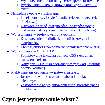
Wyjustowanie do obu marginesów (pełne justowanie)
Wyrównanie do lewej, prawej oraz wyśrodkowanie
tekstu
Narzędzia i opcje wyjustowania
Panel akapitowy i style (akapit, style znakowe, style
obiektowe)
Ustawienia wcięć, marginesów i odstępów (opcje
justowania, skróty klawiaturowe, wstążka poleceń)
Wyjustowanie w projektowaniu i typografii
Dostosowanie interlinii, siatki linii bazowych i
marginesów
Efekt gyoudori i równomierne rozmieszczenie wierszy
Wyjustowanie w CSS i DTP
Formatowanie tekstu za pomocą CSS (text-align,
ustawienia tekstu)
Narzędzia DTP i układacz akapitowy (skład, interlinia,
podział kolumn)
Praktyczne zastosowania wyjustowania tekstu
Justowanie w dokumentach, tabelach i polach
tekstowych
Zastosowanie w projektowaniu stron, prezentacjach i
publikacjach
Czym jest wyjustowanie tekstu?