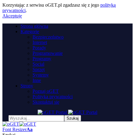
Korzystając z serwisu oGET.pl zgadzasz się z jego
polityką
prywatności
.
Akceptuję
Strona główna
Kategorie
Bezpieczeństwo
Internet
Porady
Programowanie
Programy
Social
Sprzęt
Systemy
Inne
Strony
Poznaj oGET
Polityka prywatności
Skontaktuj się
Font Resizer
Aa
Szukaj