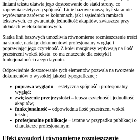
liniami tekstu ułatwia jego dostosowanie do siatki strony, co
zapewnia estetyczną spójność. Linie bazowe muszą być starannie
wyrównane zarówno w kolumnach, jak i sąsiednich ramkach
tekstowych, co gwarantuje jednolitość akapitów, zwłaszcza przy
układach wielokolumnowych.
Siatka linii bazowych umożliwia równomierne rozmieszczenie treści
na stronie, nadając dokumentowi profesjonalny wygląd i
poprawiając jego czytelność. Z kolei marginesy wpływają na ilość
przestrzeni wokół tekstu, co ma znaczenie dla estetyki i
funkcjonalności całego layoutu.
Odpowiednie dostosowanie tych elementów pozwala na tworzenie
dokumentów o wysokiej jakości typograficznej:
poprawa wyglądu
– estetyczna spójność i profesjonalny
wygląd;
zwiększenie przejrzystości
– lepsza czytelność i jednolitość
akapitów;
funkcjonalność
– odpowiednia ilość przestrzeni wokół
tekstu;
profesjonalne publikacje
– istotne w przypadku publikacji o
charakterze profesjonalnym.
Efekt gyoudori i równomierne rozmieszczenie