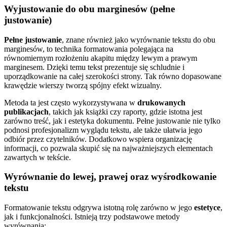
Wyjustowanie do obu marginesów (pełne
justowanie)
Pełne justowanie
, znane również jako wyrównanie tekstu do obu
marginesów, to technika formatowania polegająca na
równomiernym rozłożeniu akapitu między lewym a prawym
marginesem. Dzięki temu tekst prezentuje się schludnie i
uporządkowanie na całej szerokości strony. Tak równo dopasowane
krawędzie wierszy tworzą spójny efekt wizualny.
Metoda ta jest często wykorzystywana w
drukowanych
publikacjach
, takich jak książki czy raporty, gdzie istotna jest
zarówno treść, jak i estetyka dokumentu. Pełne justowanie nie tylko
podnosi profesjonalizm wyglądu tekstu, ale także ułatwia jego
odbiór przez czytelników. Dodatkowo wspiera organizację
informacji, co pozwala skupić się na najważniejszych elementach
zawartych w tekście.
Wyrównanie do lewej, prawej oraz wyśrodkowanie
tekstu
Formatowanie tekstu odgrywa istotną rolę zarówno w jego
estetyce
,
jak i funkcjonalności. Istnieją trzy podstawowe metody
wyrównania: