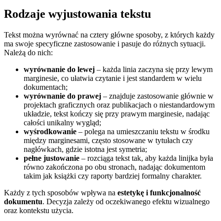
Rodzaje wyjustowania tekstu
Tekst można wyrównać na cztery główne sposoby, z których każdy
ma swoje specyficzne zastosowanie i pasuje do różnych sytuacji.
Należą do nich:
wyrównanie do lewej
– każda linia zaczyna się przy lewym
marginesie, co ułatwia czytanie i jest standardem w wielu
dokumentach;
wyrównanie do prawej
– znajduje zastosowanie głównie w
projektach graficznych oraz publikacjach o niestandardowym
układzie, tekst kończy się przy prawym marginesie, nadając
całości unikalny wygląd;
wyśrodkowanie
– polega na umieszczaniu tekstu w środku
między marginesami, często stosowane w tytułach czy
nagłówkach, gdzie istotna jest symetria;
pełne justowanie
– rozciąga tekst tak, aby każda linijka była
równo zakończona po obu stronach, nadając dokumentom
takim jak książki czy raporty bardziej formalny charakter.
Każdy z tych sposobów wpływa na
estetykę i funkcjonalność
dokumentu
. Decyzja zależy od oczekiwanego efektu wizualnego
oraz kontekstu użycia.