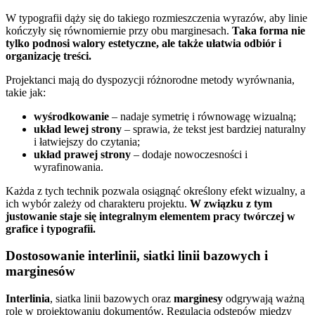
W typografii dąży się do takiego rozmieszczenia wyrazów, aby linie
kończyły się równomiernie przy obu marginesach.
Taka forma nie
tylko podnosi walory estetyczne, ale także ułatwia odbiór i
organizację treści.
Projektanci mają do dyspozycji różnorodne metody wyrównania,
takie jak:
wyśrodkowanie
– nadaje symetrię i równowagę wizualną;
układ lewej strony
– sprawia, że tekst jest bardziej naturalny
i łatwiejszy do czytania;
układ prawej strony
– dodaje nowoczesności i
wyrafinowania.
Każda z tych technik pozwala osiągnąć określony efekt wizualny, a
ich wybór zależy od charakteru projektu.
W związku z tym
justowanie staje się integralnym elementem pracy twórczej w
grafice i typografii.
Dostosowanie interlinii, siatki linii bazowych i
marginesów
Interlinia
, siatka linii bazowych oraz
marginesy
odgrywają ważną
rolę w projektowaniu dokumentów. Regulacja odstępów między