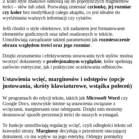
Z kolei style znakowe odnoszą się do pojedynczych fragmentów
treści – słów lub zdań. Pozwalają zmieniać
czcionkę, jej rozmiar
czy kolor
bez modyfikacji całego akapitu, co jest idealne do
wyróżniania ważnych informacji czy cytatów.
Jeśli chodzi o style obiektowe, ich zadaniem jest formatowanie
elementów graficznych oraz tabel osadzonych w tekście.
Umożliwiają zarządzanie takimi parametrami jak
rozmieszczenie
obrazu względem treści oraz jego rozmiar
.
Dzięki zrozumieniu i efektywnemu stosowaniu tych stylów można
tworzyć dokumenty o
profesjonalnym wyglądzie
, które spełniają
zarówno estetyczne, jak i praktyczne oczekiwania odbiorców.
Ustawienia wcięć, marginesów i odstępów (opcje
justowania, skróty klawiaturowe, wstążka poleceń)
W programach do edycji tekstu, takich jak
Microsoft Word
czy
Google Docs, niezwykle istotne są ustawienia związane z
wcięciami, marginesami oraz odstępami. Dzięki nim możemy
dostosować sposób prezentacji treści do naszych wymagań.
Te funkcje umożliwiają regulację wcięć, czyli odległości tekstu od
krawędzi strony.
Marginesy
decydują o przestrzeni otaczającej
dokument, co ma wpływ na jego estetykę. Odstępy pomiędzy