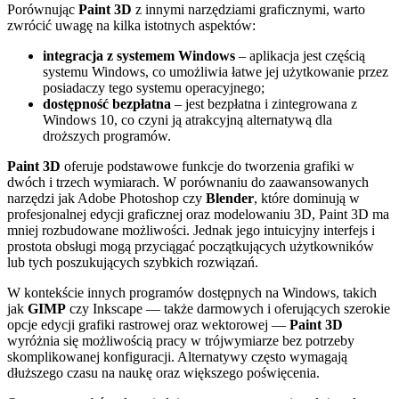
Porównując
Paint 3D
z innymi narzędziami graficznymi, warto
zwrócić uwagę na kilka istotnych aspektów:
integracja z systemem Windows
– aplikacja jest częścią
systemu Windows, co umożliwia łatwe jej użytkowanie przez
posiadaczy tego systemu operacyjnego;
dostępność bezpłatna
– jest bezpłatna i zintegrowana z
Windows 10, co czyni ją atrakcyjną alternatywą dla
droższych programów.
Paint 3D
oferuje podstawowe funkcje do tworzenia grafiki w
dwóch i trzech wymiarach. W porównaniu do zaawansowanych
narzędzi jak Adobe Photoshop czy
Blender
, które dominują w
profesjonalnej edycji graficznej oraz modelowaniu 3D, Paint 3D ma
mniej rozbudowane możliwości. Jednak jego intuicyjny interfejs i
prostota obsługi mogą przyciągać początkujących użytkowników
lub tych poszukujących szybkich rozwiązań.
W kontekście innych programów dostępnych na Windows, takich
jak
GIMP
czy Inkscape — także darmowych i oferujących szerokie
opcje edycji grafiki rastrowej oraz wektorowej —
Paint 3D
wyróżnia się możliwością pracy w trójwymiarze bez potrzeby
skomplikowanej konfiguracji. Alternatywy często wymagają
dłuższego czasu na naukę oraz większego poświęcenia.