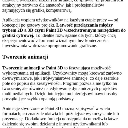
atrakcyjny zarówno dla amatorów, jak i profesjonalistów
zajmujących się grafiką komputerową.
Aplikacja wspiera użytkowników na każdym etapie pracy — od
koncepcji po gotowy projekt.
Łatwość przełączania między
trybem 2D a 3D czyni Paint 3D wszechstronnym narzędziem do
grafiki cyfrowej.
To idealne rozwiązanie dla tych, którzy chcą
eksperymentować z formami wizualnymi bez konieczności
inwestowania w droższe oprogramowanie graficzne.
Tworzenie animacji
Tworzenie animacji w Paint 3D
to fascynująca możliwość
wykorzystania tej aplikacji. Użytkownicy mogą kreować zarówno
dwuwymiarowe, jak i trójwymiarowe animacje, co daje szerokie
pole do popisu dla kreatywności. Program pozwala nie tylko na
tworzenie, ale również na edytowanie dynamicznych projektów
multimedialnych. Dzięki intuicyjnemu interfejsowi nawet osoby
początkujące szybko opanują podstawy.
Animacje stworzone w Paint 3D można zapisywać w wielu
formatach, co znacznie ułatwia ich późniejsze wykorzystanie lub
prezentację. Dodatkowo funkcja udostępniania umożliwia łatwe
dzielenie się swoimi dziełami z innymi użytkownikami lub