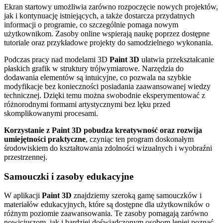
Ekran startowy umożliwia zarówno rozpoczęcie nowych projektów,
jak i kontynuację istniejących, a także dostarcza przydatnych
informacji o programie, co szczególnie pomaga nowym
użytkownikom. Zasoby online wspierają naukę poprzez dostępne
tutoriale oraz przykładowe projekty do samodzielnego wykonania.
Podczas pracy nad modelami 3D
Paint 3D
ułatwia przekształcanie
płaskich grafik w struktury trójwymiarowe. Narzędzia do
dodawania elementów są intuicyjne, co pozwala na szybkie
modyfikacje bez konieczności posiadania zaawansowanej wiedzy
technicznej. Dzięki temu można swobodnie eksperymentować z
różnorodnymi formami artystycznymi bez lęku przed
skomplikowanymi procesami.
Korzystanie z Paint 3D pobudza kreatywność oraz rozwija
umiejętności praktyczne
, czyniąc ten program doskonałym
środowiskiem do kształtowania zdolności wizualnych i wyobraźni
przestrzennej.
Samouczki i zasoby edukacyjne
W aplikacji
Paint 3D
znajdziemy szeroką gamę samouczków i
materiałów edukacyjnych, które są dostępne dla użytkowników o
różnym poziomie zaawansowania. Te zasoby pomagają zarówno
nowicjuszom, jak i bardziej doświadczonym osobom lepiej poznać