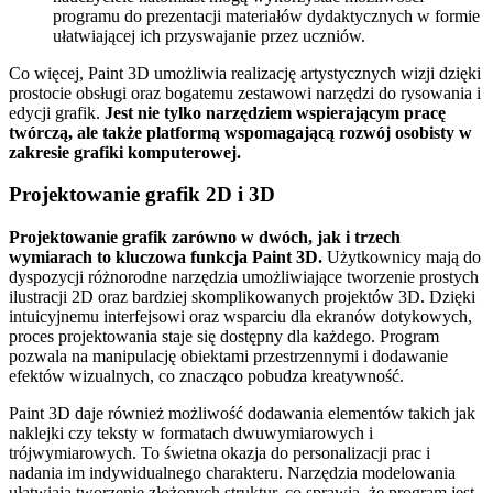
programu do prezentacji materiałów dydaktycznych w formie
ułatwiającej ich przyswajanie przez uczniów.
Co więcej, Paint 3D umożliwia realizację artystycznych wizji dzięki
prostocie obsługi oraz bogatemu zestawowi narzędzi do rysowania i
edycji grafik.
Jest nie tylko narzędziem wspierającym pracę
twórczą, ale także platformą wspomagającą rozwój osobisty w
zakresie grafiki komputerowej.
Projektowanie grafik 2D i 3D
Projektowanie grafik zarówno w dwóch, jak i trzech
wymiarach to kluczowa funkcja Paint 3D.
Użytkownicy mają do
dyspozycji różnorodne narzędzia umożliwiające tworzenie prostych
ilustracji 2D oraz bardziej skomplikowanych projektów 3D. Dzięki
intuicyjnemu interfejsowi oraz wsparciu dla ekranów dotykowych,
proces projektowania staje się dostępny dla każdego. Program
pozwala na manipulację obiektami przestrzennymi i dodawanie
efektów wizualnych, co znacząco pobudza kreatywność.
Paint 3D daje również możliwość dodawania elementów takich jak
naklejki czy teksty w formatach dwuwymiarowych i
trójwymiarowych. To świetna okazja do personalizacji prac i
nadania im indywidualnego charakteru. Narzędzia modelowania
ułatwiają tworzenie złożonych struktur, co sprawia, że program jest