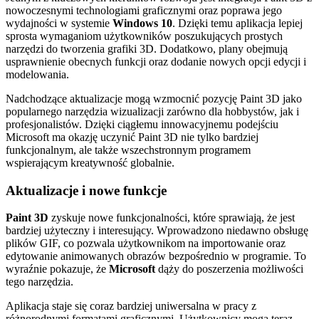
nowoczesnymi technologiami graficznymi oraz poprawa jego
wydajności w systemie
Windows 10
. Dzięki temu aplikacja lepiej
sprosta wymaganiom użytkowników poszukujących prostych
narzędzi do tworzenia grafiki 3D. Dodatkowo, plany obejmują
usprawnienie obecnych funkcji oraz dodanie nowych opcji edycji i
modelowania.
Nadchodzące aktualizacje mogą wzmocnić pozycję Paint 3D jako
popularnego narzędzia wizualizacji zarówno dla hobbystów, jak i
profesjonalistów. Dzięki ciągłemu innowacyjnemu podejściu
Microsoft ma okazję uczynić Paint 3D nie tylko bardziej
funkcjonalnym, ale także wszechstronnym programem
wspierającym kreatywność globalnie.
Aktualizacje i nowe funkcje
Paint 3D
zyskuje nowe funkcjonalności, które sprawiają, że jest
bardziej użyteczny i interesujący. Wprowadzono niedawno obsługę
plików GIF, co pozwala użytkownikom na importowanie oraz
edytowanie animowanych obrazów bezpośrednio w programie. To
wyraźnie pokazuje, że
Microsoft
dąży do poszerzenia możliwości
tego narzędzia.
Aplikacja staje się coraz bardziej uniwersalna w pracy z
różnorodnymi formatami graficznymi. Użytkownicy mogą teraz