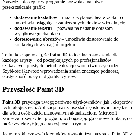
Narzędzia dostępne w programie pozwalają na łatwe
przekształcanie grafik:
dodawanie kształtów
– można wykonać bez wysiłku, co
umożliwia osiągnięcie zamierzonych efektów wizualnych;
dodawanie tekstur
– pozwala na nadanie obrazom
wyjątkowego charakteru;
dostosowanie obrazów
– umożliwia dostosowanie do
konkretnych wymagań projektu.
Te funkcje sprawiają, że
Paint 3D
to idealne rozwiązanie dla
każdego artysty—od początkujących po profesjonalistów—
szukających prostych metod realizacji swoich twórczych idei.
Szybkość i łatwość wprowadzania zmian znacząco podnoszą
elastyczność pracy nad grafiką cyfrową.
Przyszłość Paint 3D
Paint 3D
przyciąga uwagę zarówno użytkowników, jak i ekspertów
technologicznych. Aplikacja ma szansę stać się istotnym narzędziem
dla wielu osób dzięki planowanym aktualizacjom. Microsoft
zamierza rozwijać ten program, wzbogacając go o nowe funkcje, co
może zwiększyć jego atrakcyjność na rynku.
Jednym z kluczowych kierunków rozwoju jest integracja Paint 3D z