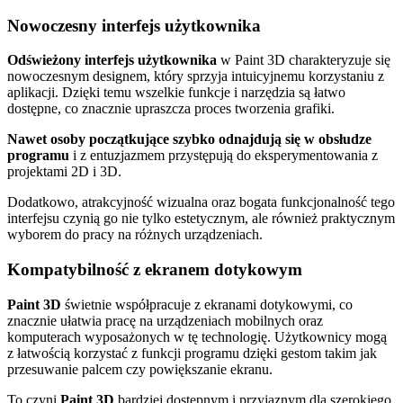
Nowoczesny interfejs użytkownika
Odświeżony interfejs użytkownika
w Paint 3D charakteryzuje się
nowoczesnym designem, który sprzyja intuicyjnemu korzystaniu z
aplikacji. Dzięki temu wszelkie funkcje i narzędzia są łatwo
dostępne, co znacznie upraszcza proces tworzenia grafiki.
Nawet osoby początkujące szybko odnajdują się w obsłudze
programu
i z entuzjazmem przystępują do eksperymentowania z
projektami 2D i 3D.
Dodatkowo, atrakcyjność wizualna oraz bogata funkcjonalność tego
interfejsu czynią go nie tylko estetycznym, ale również praktycznym
wyborem do pracy na różnych urządzeniach.
Kompatybilność z ekranem dotykowym
Paint 3D
świetnie współpracuje z ekranami dotykowymi, co
znacznie ułatwia pracę na urządzeniach mobilnych oraz
komputerach wyposażonych w tę technologię. Użytkownicy mogą
z łatwością korzystać z funkcji programu dzięki gestom takim jak
przesuwanie palcem czy powiększanie ekranu.
To czyni
Paint 3D
bardziej dostępnym i przyjaznym dla szerokiego