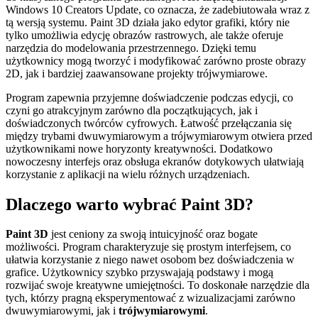
Windows 10 Creators Update, co oznacza, że zadebiutowała wraz z
tą wersją systemu. Paint 3D działa jako edytor grafiki, który nie
tylko umożliwia edycję obrazów rastrowych, ale także oferuje
narzędzia do modelowania przestrzennego. Dzięki temu
użytkownicy mogą tworzyć i modyfikować zarówno proste obrazy
2D, jak i bardziej zaawansowane projekty trójwymiarowe.
Program zapewnia przyjemne doświadczenie podczas edycji, co
czyni go atrakcyjnym zarówno dla początkujących, jak i
doświadczonych twórców cyfrowych. Łatwość przełączania się
między trybami dwuwymiarowym a trójwymiarowym otwiera przed
użytkownikami nowe horyzonty kreatywności. Dodatkowo
nowoczesny interfejs oraz obsługa ekranów dotykowych ułatwiają
korzystanie z aplikacji na wielu różnych urządzeniach.
Dlaczego warto wybrać Paint 3D?
Paint 3D
jest ceniony za swoją intuicyjność oraz bogate
możliwości. Program charakteryzuje się prostym interfejsem, co
ułatwia korzystanie z niego nawet osobom bez doświadczenia w
grafice. Użytkownicy szybko przyswajają podstawy i mogą
rozwijać swoje kreatywne umiejętności. To doskonałe narzędzie dla
tych, którzy pragną eksperymentować z wizualizacjami zarówno
dwuwymiarowymi, jak i
trójwymiarowymi
.