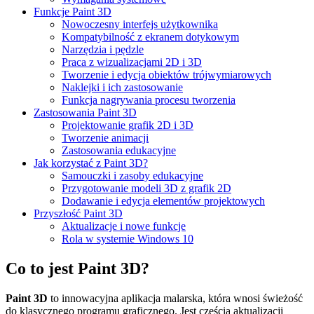
Funkcje Paint 3D
Nowoczesny interfejs użytkownika
Kompatybilność z ekranem dotykowym
Narzędzia i pędzle
Praca z wizualizacjami 2D i 3D
Tworzenie i edycja obiektów trójwymiarowych
Naklejki i ich zastosowanie
Funkcja nagrywania procesu tworzenia
Zastosowania Paint 3D
Projektowanie grafik 2D i 3D
Tworzenie animacji
Zastosowania edukacyjne
Jak korzystać z Paint 3D?
Samouczki i zasoby edukacyjne
Przygotowanie modeli 3D z grafik 2D
Dodawanie i edycja elementów projektowych
Przyszłość Paint 3D
Aktualizacje i nowe funkcje
Rola w systemie Windows 10
Co to jest Paint 3D?
Paint 3D
to innowacyjna aplikacja malarska, która wnosi świeżość
do klasycznego programu graficznego. Jest częścią aktualizacji