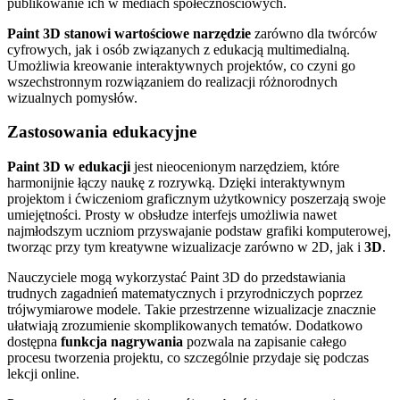
publikowanie ich w mediach społecznościowych.
Paint 3D stanowi wartościowe narzędzie
zarówno dla twórców
cyfrowych, jak i osób związanych z edukacją multimedialną.
Umożliwia kreowanie interaktywnych projektów, co czyni go
wszechstronnym rozwiązaniem do realizacji różnorodnych
wizualnych pomysłów.
Zastosowania edukacyjne
Paint 3D w edukacji
jest nieocenionym narzędziem, które
harmonijnie łączy naukę z rozrywką. Dzięki interaktywnym
projektom i ćwiczeniom graficznym użytkownicy poszerzają swoje
umiejętności. Prosty w obsłudze interfejs umożliwia nawet
najmłodszym uczniom przyswajanie podstaw grafiki komputerowej,
tworząc przy tym kreatywne wizualizacje zarówno w 2D, jak i
3D
.
Nauczyciele mogą wykorzystać Paint 3D do przedstawiania
trudnych zagadnień matematycznych i przyrodniczych poprzez
trójwymiarowe modele. Takie przestrzenne wizualizacje znacznie
ułatwiają zrozumienie skomplikowanych tematów. Dodatkowo
dostępna
funkcja nagrywania
pozwala na zapisanie całego
procesu tworzenia projektu, co szczególnie przydaje się podczas
lekcji online.