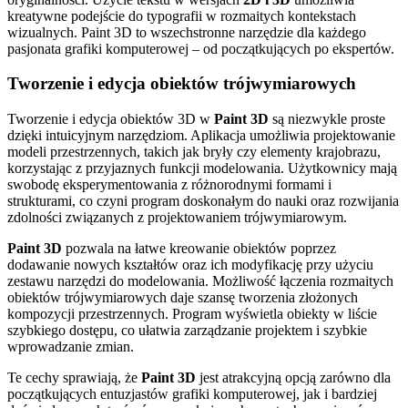
kreatywne podejście do typografii w rozmaitych kontekstach
wizualnych. Paint 3D to wszechstronne narzędzie dla każdego
pasjonata grafiki komputerowej – od początkujących po ekspertów.
Tworzenie i edycja obiektów trójwymiarowych
Tworzenie i edycja obiektów 3D w
Paint 3D
są niezwykle proste
dzięki intuicyjnym narzędziom. Aplikacja umożliwia projektowanie
modeli przestrzennych, takich jak bryły czy elementy krajobrazu,
korzystając z przyjaznych funkcji modelowania. Użytkownicy mają
swobodę eksperymentowania z różnorodnymi formami i
strukturami, co czyni program doskonałym do nauki oraz rozwijania
zdolności związanych z projektowaniem trójwymiarowym.
Paint 3D
pozwala na łatwe kreowanie obiektów poprzez
dodawanie nowych kształtów oraz ich modyfikację przy użyciu
zestawu narzędzi do modelowania. Możliwość łączenia rozmaitych
obiektów trójwymiarowych daje szansę tworzenia złożonych
kompozycji przestrzennych. Program wyświetla obiekty w liście
szybkiego dostępu, co ułatwia zarządzanie projektem i szybkie
wprowadzanie zmian.
Te cechy sprawiają, że
Paint 3D
jest atrakcyjną opcją zarówno dla
początkujących entuzjastów grafiki komputerowej, jak i bardziej