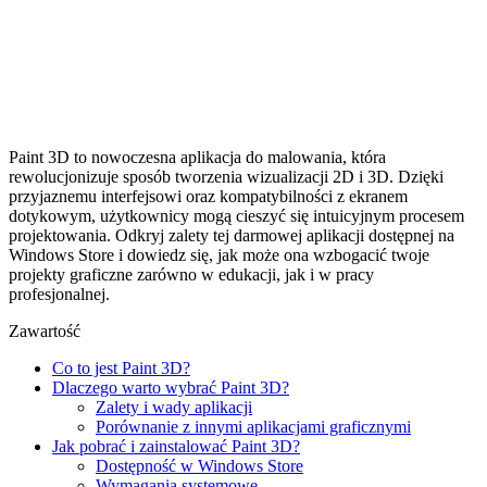
Paint 3D to nowoczesna aplikacja do malowania, która
rewolucjonizuje sposób tworzenia wizualizacji 2D i 3D. Dzięki
przyjaznemu interfejsowi oraz kompatybilności z ekranem
dotykowym, użytkownicy mogą cieszyć się intuicyjnym procesem
projektowania. Odkryj zalety tej darmowej aplikacji dostępnej na
Windows Store i dowiedz się, jak może ona wzbogacić twoje
projekty graficzne zarówno w edukacji, jak i w pracy
profesjonalnej.
Zawartość
Co to jest Paint 3D?
Dlaczego warto wybrać Paint 3D?
Zalety i wady aplikacji
Porównanie z innymi aplikacjami graficznymi
Jak pobrać i zainstalować Paint 3D?
Dostępność w Windows Store
Wymagania systemowe