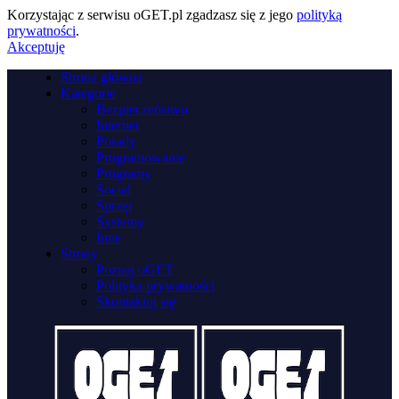
Korzystając z serwisu oGET.pl zgadzasz się z jego
polityką
prywatności
.
Akceptuję
Strona główna
Kategorie
Bezpieczeństwo
Internet
Porady
Programowanie
Programy
Social
Sprzęt
Systemy
Inne
Strony
Poznaj oGET
Polityka prywatności
Skontaktuj się