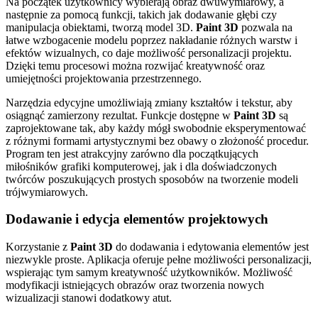
Na początek użytkownicy wybierają obraz dwuwymiarowy, a
następnie za pomocą funkcji, takich jak dodawanie głębi czy
manipulacja obiektami, tworzą model 3D.
Paint 3D
pozwala na
łatwe wzbogacenie modelu poprzez nakładanie różnych warstw i
efektów wizualnych, co daje możliwość personalizacji projektu.
Dzięki temu procesowi można rozwijać kreatywność oraz
umiejętności projektowania przestrzennego.
Narzędzia edycyjne umożliwiają zmiany kształtów i tekstur, aby
osiągnąć zamierzony rezultat. Funkcje dostępne w
Paint 3D
są
zaprojektowane tak, aby każdy mógł swobodnie eksperymentować
z różnymi formami artystycznymi bez obawy o złożoność procedur.
Program ten jest atrakcyjny zarówno dla początkujących
miłośników grafiki komputerowej, jak i dla doświadczonych
twórców poszukujących prostych sposobów na tworzenie modeli
trójwymiarowych.
Dodawanie i edycja elementów projektowych
Korzystanie z
Paint 3D
do dodawania i edytowania elementów jest
niezwykle proste. Aplikacja oferuje pełne możliwości personalizacji,
wspierając tym samym kreatywność użytkowników. Możliwość
modyfikacji istniejących obrazów oraz tworzenia nowych
wizualizacji stanowi dodatkowy atut.