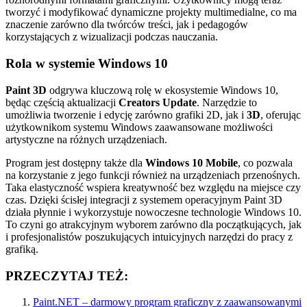
tworzyć i modyfikować dynamiczne projekty multimedialne, co ma
znaczenie zarówno dla twórców treści, jak i pedagogów
korzystających z wizualizacji podczas nauczania.
Rola w systemie Windows 10
Paint 3D
odgrywa kluczową rolę w ekosystemie Windows 10,
będąc częścią aktualizacji
Creators Update
. Narzędzie to
umożliwia tworzenie i edycję zarówno grafiki 2D, jak i
3D
, oferując
użytkownikom systemu Windows zaawansowane możliwości
artystyczne na różnych urządzeniach.
Program jest dostępny także dla
Windows 10 Mobile
, co pozwala
na korzystanie z jego funkcji również na urządzeniach przenośnych.
Taka elastyczność wspiera kreatywność bez względu na miejsce czy
czas. Dzięki ścisłej integracji z systemem operacyjnym Paint 3D
działa płynnie i wykorzystuje nowoczesne technologie Windows 10.
To czyni go atrakcyjnym wyborem zarówno dla początkujących, jak
i profesjonalistów poszukujących intuicyjnych narzędzi do pracy z
grafiką.
PRZECZYTAJ TEŻ:
Paint.NET – darmowy program graficzny z zaawansowanymi