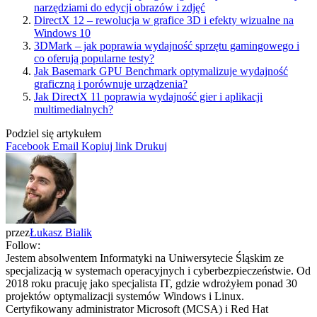
narzędziami do edycji obrazów i zdjęć
DirectX 12 – rewolucja w grafice 3D i efekty wizualne na
Windows 10
3DMark – jak poprawia wydajność sprzętu gamingowego i
co oferują popularne testy?
Jak Basemark GPU Benchmark optymalizuje wydajność
graficzną i porównuje urządzenia?
Jak DirectX 11 poprawia wydajność gier i aplikacji
multimedialnych?
Podziel się artykułem
Facebook
Email
Kopiuj link
Drukuj
przez
Łukasz Bialik
Follow:
Jestem absolwentem Informatyki na Uniwersytecie Śląskim ze
specjalizacją w systemach operacyjnych i cyberbezpieczeństwie. Od
2018 roku pracuję jako specjalista IT, gdzie wdrożyłem ponad 30
projektów optymalizacji systemów Windows i Linux.
Certyfikowany administrator Microsoft (MCSA) i Red Hat