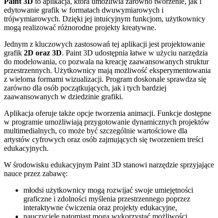
Paint 3D
to aplikacja, która umożliwia zarówno tworzenie, jak i
edytowanie grafik w formatach dwuwymiarowych i
trójwymiarowych. Dzięki jej intuicyjnym funkcjom, użytkownicy
mogą realizować różnorodne projekty kreatywne.
Jednym z kluczowych zastosowań tej aplikacji jest projektowanie
grafik
2D oraz 3D
. Paint 3D udostępnia łatwe w użyciu narzędzia
do modelowania, co pozwala na kreację zaawansowanych struktur
przestrzennych. Użytkownicy mają możliwość eksperymentowania
z wieloma formami wizualizacji. Program doskonale sprawdza się
zarówno dla osób początkujących, jak i tych bardziej
zaawansowanych w dziedzinie grafiki.
Aplikacja oferuje także opcje tworzenia animacji. Funkcje dostępne
w programie umożliwiają przygotowanie dynamicznych projektów
multimedialnych, co może być szczególnie wartościowe dla
artystów cyfrowych oraz osób zajmujących się tworzeniem treści
edukacyjnych.
W środowisku edukacyjnym Paint 3D stanowi narzędzie sprzyjające
nauce przez zabawę:
młodsi użytkownicy mogą rozwijać swoje umiejętności
graficzne i zdolności myślenia przestrzennego poprzez
interaktywne ćwiczenia oraz projekty edukacyjne,
nauczyciele natomiast mogą wykorzystać możliwości