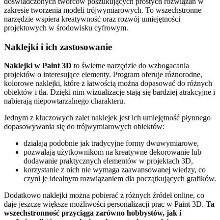
doświadczonych twórców poszukujących prostych rozwiązań w
zakresie tworzenia modeli trójwymiarowych. To wszechstronne
narzędzie wspiera kreatywność oraz rozwój umiejętności
projektowych w środowisku cyfrowym.
Naklejki i ich zastosowanie
Naklejki w Paint 3D
to świetne narzędzie do wzbogacania
projektów o interesujące elementy. Program oferuje różnorodne,
kolorowe naklejki, które z łatwością można dopasować do różnych
obiektów i tła. Dzięki nim wizualizacje stają się bardziej atrakcyjne i
nabierają niepowtarzalnego charakteru.
Jednym z kluczowych zalet naklejek jest ich umiejętność płynnego
dopasowywania się do trójwymiarowych obiektów:
działają podobnie jak tradycyjne formy dwuwymiarowe,
pozwalają użytkownikom na kreatywne dekorowanie lub
dodawanie praktycznych elementów w projektach 3D,
korzystanie z nich nie wymaga zaawansowanej wiedzy, co
czyni je idealnym rozwiązaniem dla początkujących grafików.
Dodatkowo naklejki można pobierać z różnych źródeł online, co
daje jeszcze większe możliwości personalizacji prac w Paint 3D.
Ta
wszechstronność przyciąga zarówno hobbystów, jak i