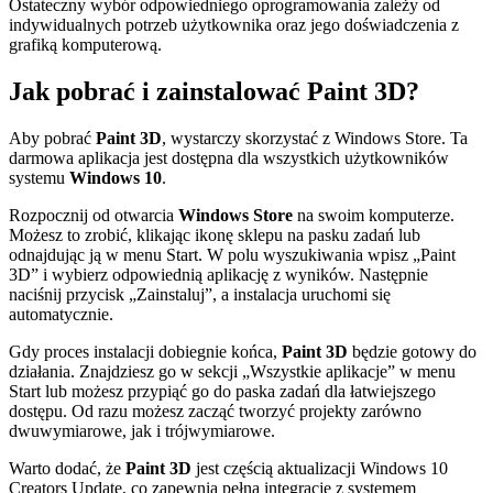
Ostateczny wybór odpowiedniego oprogramowania zależy od
indywidualnych potrzeb użytkownika oraz jego doświadczenia z
grafiką komputerową.
Jak pobrać i zainstalować Paint 3D?
Aby pobrać
Paint 3D
, wystarczy skorzystać z Windows Store. Ta
darmowa aplikacja jest dostępna dla wszystkich użytkowników
systemu
Windows 10
.
Rozpocznij od otwarcia
Windows Store
na swoim komputerze.
Możesz to zrobić, klikając ikonę sklepu na pasku zadań lub
odnajdując ją w menu Start. W polu wyszukiwania wpisz „Paint
3D” i wybierz odpowiednią aplikację z wyników. Następnie
naciśnij przycisk „Zainstaluj”, a instalacja uruchomi się
automatycznie.
Gdy proces instalacji dobiegnie końca,
Paint 3D
będzie gotowy do
działania. Znajdziesz go w sekcji „Wszystkie aplikacje” w menu
Start lub możesz przypiąć go do paska zadań dla łatwiejszego
dostępu. Od razu możesz zacząć tworzyć projekty zarówno
dwuwymiarowe, jak i trójwymiarowe.
Warto dodać, że
Paint 3D
jest częścią aktualizacji Windows 10
Creators Update, co zapewnia pełną integrację z systemem