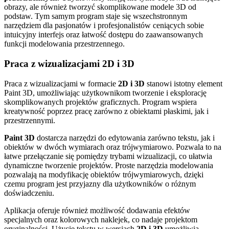
obrazy, ale również tworzyć skomplikowane modele 3D od
podstaw. Tym samym program staje się wszechstronnym
narzędziem dla pasjonatów i profesjonalistów ceniących sobie
intuicyjny interfejs oraz łatwość dostępu do zaawansowanych
funkcji modelowania przestrzennego.
Praca z wizualizacjami 2D i 3D
Praca z wizualizacjami w formacie
2D i 3D
stanowi istotny element
Paint 3D, umożliwiając użytkownikom tworzenie i eksplorację
skomplikowanych projektów graficznych. Program wspiera
kreatywność poprzez pracę zarówno z obiektami płaskimi, jak i
przestrzennymi.
Paint 3D
dostarcza narzędzi do edytowania zarówno tekstu, jak i
obiektów w dwóch wymiarach oraz trójwymiarowo. Pozwala to na
łatwe przełączanie się pomiędzy trybami wizualizacji, co ułatwia
dynamiczne tworzenie projektów. Proste narzędzia modelowania
pozwalają na modyfikację obiektów trójwymiarowych, dzięki
czemu program jest przyjazny dla użytkowników o różnym
doświadczeniu.
Aplikacja oferuje również możliwość dodawania efektów
specjalnych oraz kolorowych naklejek, co nadaje projektom
oryginalności. Użycie tekstu w wersjach
2D i 3D
umożliwia