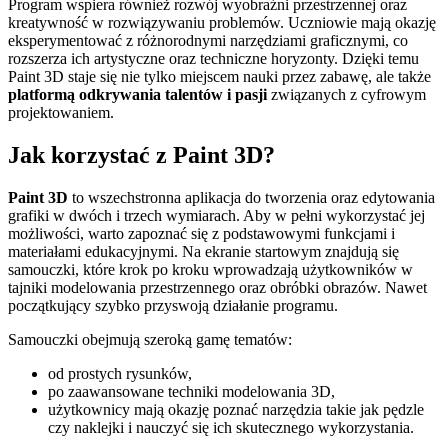
Program wspiera również rozwój wyobraźni przestrzennej oraz
kreatywność w rozwiązywaniu problemów. Uczniowie mają okazję
eksperymentować z różnorodnymi narzędziami graficznymi, co
rozszerza ich artystyczne oraz techniczne horyzonty. Dzięki temu
Paint 3D staje się nie tylko miejscem nauki przez zabawę, ale także
platformą odkrywania talentów i pasji
związanych z cyfrowym
projektowaniem.
Jak korzystać z Paint 3D?
Paint 3D
to wszechstronna aplikacja do tworzenia oraz edytowania
grafiki w dwóch i trzech wymiarach. Aby w pełni wykorzystać jej
możliwości, warto zapoznać się z podstawowymi funkcjami i
materiałami edukacyjnymi. Na ekranie startowym znajdują się
samouczki, które krok po kroku wprowadzają użytkowników w
tajniki modelowania przestrzennego oraz obróbki obrazów. Nawet
początkujący szybko przyswoją działanie programu.
Samouczki obejmują szeroką gamę tematów:
od prostych rysunków,
po zaawansowane techniki modelowania 3D,
użytkownicy mają okazję poznać narzędzia takie jak pędzle
czy naklejki i nauczyć się ich skutecznego wykorzystania.