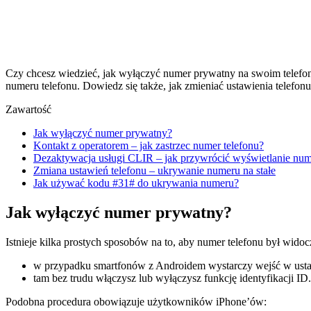
Czy chcesz wiedzieć, jak wyłączyć numer prywatny na swoim telefon
numeru telefonu. Dowiedz się także, jak zmieniać ustawienia telef
Zawartość
Jak wyłączyć numer prywatny?
Kontakt z operatorem – jak zastrzec numer telefonu?
Dezaktywacja usługi CLIR – jak przywrócić wyświetlanie nu
Zmiana ustawień telefonu – ukrywanie numeru na stałe
Jak używać kodu #31# do ukrywania numeru?
Jak wyłączyć numer prywatny?
Istnieje kilka prostych sposobów na to, aby numer telefonu był wido
w przypadku smartfonów z Androidem wystarczy wejść w ustaw
tam bez trudu włączysz lub wyłączysz funkcję identyfikacji ID.
Podobna procedura obowiązuje użytkowników iPhone’ów: