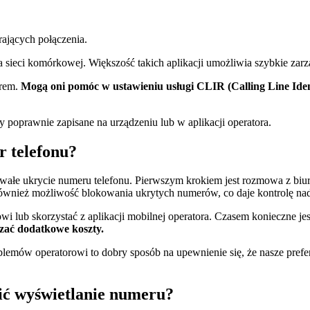
rających połączenia.
ra sieci komórkowej. Większość takich aplikacji umożliwia szybkie zar
orem.
Mogą oni pomóc w ustawieniu usługi CLIR (Calling Line Ident
 poprawnie zapisane na urządzeniu lub w aplikacji operatora.
r telefonu?
wałe ukrycie numeru telefonu. Pierwszym krokiem jest rozmowa z biur
 również możliwość blokowania ukrytych numerów, co daje kontrolę na
owi lub skorzystać z aplikacji mobilnej operatora. Czasem konieczne j
czać dodatkowe koszty.
blemów operatorowi to dobry sposób na upewnienie się, że nasze prefe
ić wyświetlanie numeru?