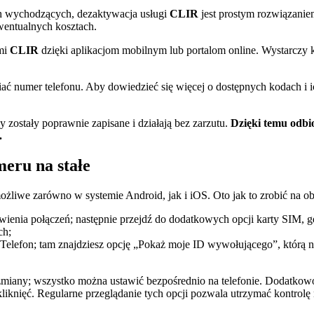
h wychodzących, dezaktywacja usługi
CLIR
jest prostym rozwiązanie
ewentualnych kosztach.
mi
CLIR
dzięki aplikacjom mobilnym lub portalom online. Wystarczy k
numer telefonu. Aby dowiedzieć się więcej o dostępnych kodach i ich 
y zostały poprawnie zapisane i działają bez zarzutu.
Dzięki temu odbi
.
eru na stałe
 możliwe zarówno w systemie Android, jak i iOS. Oto jak to zrobić na 
awienia połączeń; następnie przejdź do dodatkowych opcji karty SIM, 
ch;
 Telefon; tam znajdziesz opcję „Pokaż moje ID wywołującego”, którą
zmiany; wszystko można ustawić bezpośrednio na telefonie. Dodatkowo
liknięć. Regularne przeglądanie tych opcji pozwala utrzymać kontrol