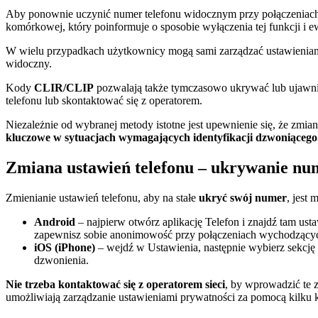
Aby ponownie uczynić numer telefonu widocznym przy połączeniac
komórkowej, który poinformuje o sposobie wyłączenia tej funkcji i 
W wielu przypadkach użytkownicy mogą sami zarządzać ustawienia
widoczny.
Kody
CLIR/CLIP
pozwalają także tymczasowo ukrywać lub ujawniać 
telefonu lub skontaktować się z operatorem.
Niezależnie od wybranej metody istotne jest upewnienie się, że zmian
kluczowe w sytuacjach wymagających identyfikacji dzwoniącego
Zmiana ustawień telefonu – ukrywanie num
Zmienianie ustawień telefonu, aby na stałe
ukryć swój numer
, jest
Android
– najpierw otwórz aplikację Telefon i znajdź tam ust
zapewnisz sobie anonimowość przy połączeniach wychodzący
iOS (iPhone)
– wejdź w Ustawienia, następnie wybierz sekcję
dzwonienia.
Nie trzeba kontaktować się z operatorem sieci
, by wprowadzić te 
umożliwiają zarządzanie ustawieniami prywatności za pomocą kilku k