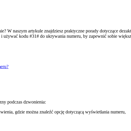
ie? W naszym artykule znajdziesz praktyczne porady dotyczące dezakt
onu i używać kodu #31# do ukrywania numeru, by zapewnić sobie więks
meru?
czny podczas dzwonienia:
ienia, gdzie można znaleźć opcję dotyczącą wyświetlania numeru,