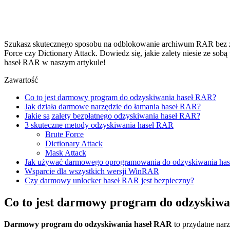
Szukasz skutecznego sposobu na odblokowanie archiwum RAR bez zna
Force czy Dictionary Attack. Dowiedz się, jakie zalety niesie ze s
haseł RAR w naszym artykule!
Zawartość
Co to jest darmowy program do odzyskiwania haseł RAR?
Jak działa darmowe narzędzie do łamania haseł RAR?
Jakie są zalety bezpłatnego odzyskiwania haseł RAR?
3 skuteczne metody odzyskiwania haseł RAR
Brute Force
Dictionary Attack
Mask Attack
Jak używać darmowego oprogramowania do odzyskiwania ha
Wsparcie dla wszystkich wersji WinRAR
Czy darmowy unlocker haseł RAR jest bezpieczny?
Co to jest darmowy program do odzyskiw
Darmowy program do odzyskiwania haseł RAR
to przydatne narz