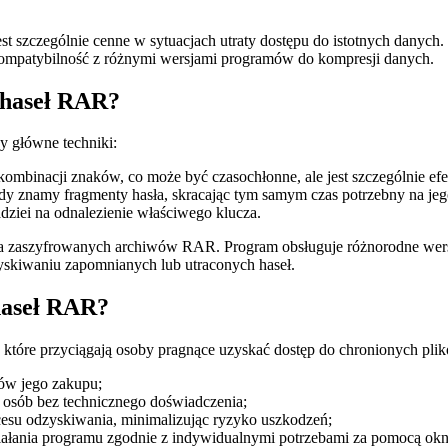
t szczególnie cenne w sytuacjach utraty dostępu do istotnych danyc
kompatybilność z różnymi wersjami programów do kompresji danych.
 haseł RAR?
y główne techniki:
binacji znaków, co może być czasochłonne, ale jest szczególnie efe
dy znamy fragmenty hasła, skracając tym samym czas potrzebny na jeg
adziei na odnalezienie właściwego klucza.
ia zaszyfrowanych archiwów RAR. Program obsługuje różnorodne wer
yskiwaniu zapomnianych lub utraconych haseł.
 haseł RAR?
 które przyciągają osoby pragnące uzyskać dostęp do chronionych pli
tów jego zakupu;
 osób bez technicznego doświadczenia;
cesu odzyskiwania, minimalizując ryzyko uszkodzeń;
iałania programu zgodnie z indywidualnymi potrzebami za pomocą ok