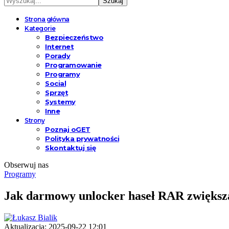
Strona główna
Kategorie
Bezpieczeństwo
Internet
Porady
Programowanie
Programy
Social
Sprzęt
Systemy
Inne
Strony
Poznaj oGET
Polityka prywatności
Skontaktuj się
Obserwuj nas
Programy
Jak darmowy unlocker haseł RAR zwiększa
Aktualizacja: 2025-09-22 12:01