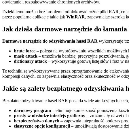
otwieranie i rozpakowywanie chronionych archiwów.
Dzięki temu można bez problemu odblokować różne pliki RAR, co jes
przez popularne aplikacje takie jak
WinRAR
, zapewniając szeroką 
Jak działa darmowe narzędzie do łamania
Darmowe narzędzie do odzyskiwania haseł RAR
wykorzystuje trz
brute force
– polega na wypróbowaniu wszelkich możliwych kom
mask attack
– umożliwia bardziej precyzyjne poszukiwania, g
dictionary attack
– wykorzystuje gotową listę słów i fraz w n
Te techniki są wykorzystywane przez oprogramowanie do atakowan
kompresji danych, co zapewnia elastyczność oraz skuteczność w odz
Jakie są zalety bezpłatnego odzyskiwania
Bezpłatne odzyskiwanie haseł RAR posiada wiele atrakcyjnych cech,
darmowy program
– eliminuje konieczność ponoszenia kosz
prosty w obsłudze interfejs graficzny
– zrozumiały nawet dla
bezpieczeństwo danych
– zapewnia integralność podczas pro
elastyczne opcje konfiguracji
– umożliwiają dostosowanie dz