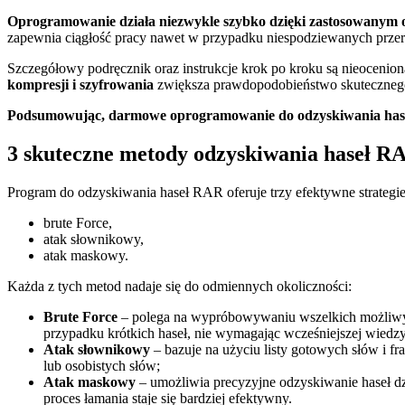
Oprogramowanie działa niezwykle szybko dzięki zastosowanym 
zapewnia ciągłość pracy nawet w przypadku niespodziewanych prze
Szczegółowy podręcznik oraz instrukcje krok po kroku są nieocenion
kompresji i szyfrowania
zwiększa prawdopodobieństwo skutecznego
Podsumowując, darmowe oprogramowanie do odzyskiwania haseł 
3 skuteczne metody odzyskiwania haseł R
Program do odzyskiwania haseł RAR oferuje trzy efektywne strategie
brute Force,
atak słownikowy,
atak maskowy.
Każda z tych metod nadaje się do odmiennych okoliczności:
Brute Force
– polega na wypróbowywaniu wszelkich możliwych 
przypadku krótkich haseł, nie wymagając wcześniejszej wiedzy 
Atak słownikowy
– bazuje na użyciu listy gotowych słów i fr
lub osobistych słów;
Atak maskowy
– umożliwia precyzyjne odzyskiwanie haseł dzi
proces łamania staje się bardziej efektywny.