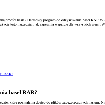
jomości hasła? Darmowy program do odzyskiwania haseł RAR to idealn
obą użycie tego narzędzia i jak zapewnia wsparcie dla wszystkich wer
seł RAR?
ania haseł RAR?
ędzie, które pozwala na dostęp do plików zabezpieczonych hasłem. Ni