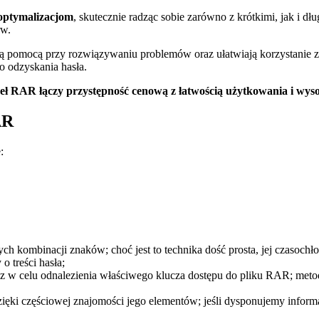
optymalizacjom
, skutecznie radząc sobie zarówno z krótkimi, jak i d
rw.
ą pomocą przy rozwiązywaniu problemów oraz ułatwiają korzystanie z 
 odzyskania hasła.
RAR łączy przystępność cenową z łatwością użytkowania i wysok
AR
:
kombinacji znaków; choć jest to technika dość prosta, jej czasochłon
o treści hasła;
az w celu odnalezienia właściwego klucza dostępu do pliku RAR; metoda
ęki częściowej znajomości jego elementów; jeśli dysponujemy informacj